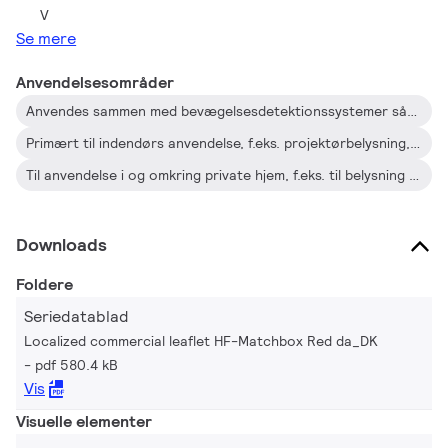
V
Se mere
Anvendelsesområder
Anvendes sammen med bevægelsesdetektionssystemer såsom Philips OccuPlus
Primært til indendørs anvendelse, f.eks. projektørbelysning, downlights, lysbokse samt nød- og sikkerhedsbelysningsarmaturer, typisk i detailbutikker, kontorbygninger, hoteller, private hjem og boligblokke
Til anvendelse i og omkring private hjem, f.eks. til belysning i haver, garageområder og trappeopgange
Downloads
Foldere
Seriedatablad
Localized commercial leaflet HF-Matchbox Red da_DK
pdf 580.4 kB
Vis
Visuelle elementer