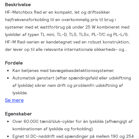
Beskrivelse
HF-Matchbox Red er en kompakt, let og driftssikker
højfrekvensforkobling til en overkommelig pris til brug i
systemer med et wattforbrug på under 25 W kombineret med
lyskilder af typen TL mini, TL-D, TL5, TL5c, PL-T/C og PL-L/S.
HF-M Red-serien er kendetegnet ved en robust konstruktion,
der lever op til alle relevante internationale sikkerheds- og
ydelsesstandarder, og energieffektivitetsindekset (CELMA EEI)
Fordele
er A2. Forkoblingen er primært designet til indendørs
Kan betjenes med bevægelsesdetektionssystemer.
anvendelse. Til udendørs brug skal armaturet som minimum
Automatisk genstart (efter spændingsfald eller udskiftning
være klasse I og tilstrækkeligt beskyttet mod vand og støv.
af lyskilde) sikrer nem drift og problemfri udskiftning af
Installationen skal også sikres mod lynnedslag eller have anden
lyskilde.
nødvendig elektrisk beskyttelse i overensstemmelse med typen
Se mere
af installation og anvendelse.
Egenskaber
Over 60.000 tænd/sluk-cykler for én lyskilde (afhængigt af
kombinationen af lyskilde og forkobling)
Egnet til DC-nøddrift ved spændinger på mellem 190 og 254