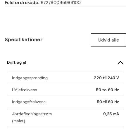
Fuld ordrekode:
872790085988100
Specifikationer
Udvid alle
Drift og el
Indgangsspænding
220 til 240 V
Linjefrekvens
50 to 60 Hz
Indgangsfrekvens
50 til 60 Hz
Jordafledningsstrøm
0,25 mA
(maks.)