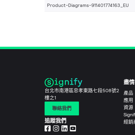
Product-Diagrams-911401774163_EU
盡情
台北市南港區忠孝東路七段508號2
產品
樓之1
應用
資源
聯絡我們
Sign
追蹤我們
經銷