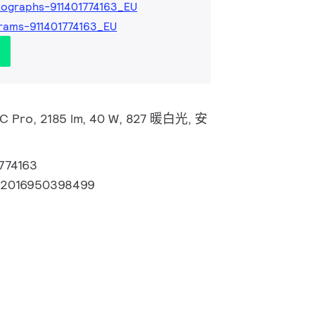
ographs-911401774163_EU
rams-911401774163_EU
d C Pro, 2185 lm, 40 W, 827 暖白光, 安
774163
72016950398499