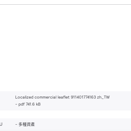
Localized commercial leaflet 911401774163 zh_TW
pdf 741.6 kB
U
多種資產