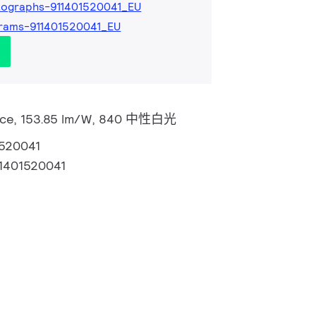
ographs-911401520041_EU
rams-911401520041_EU
lance, 153.85 lm/W, 840 中性白光
1520041
1401520041