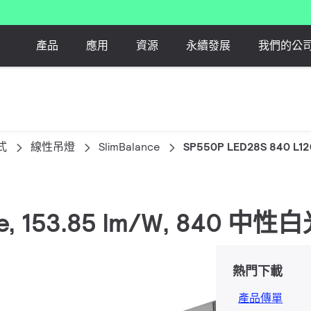
產品
應用
資源
永續發展
我們的公
式
線性吊燈
SlimBalance
SP550P LED28S 840 L12
nce, 153.85 lm/W, 840 中性
熱門下載
產品傳單