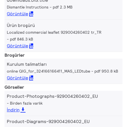
downloads.DIS.title
Dismantle Instructions
pdf 2.3 MB
Görüntüle
Ürün broşürü
Localized commercial leaflet 929004260402 tr_TR
pdf 846.3 kB
Görüntüle
Broşürler
Kurulum talimatları
online QIG_for_324166166411_MAS_LEDtube
pdf 950.8 kB
Görüntüle
Görseller
Product-Photographs-929004260402_EU
Birden fazla varlık
İndirin
Product-Diagrams-929004260402_EU