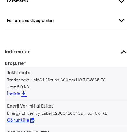
Fotometrik
Performans diyagramları
İndirmeler
Broşürler
Teklif metni
Tender text - MAS LEDtube 600mm HO 7.6W865 T8
txt 5.0 kB
İndirin
Enerji Verimliliği Etiketi
Energy Efficiency Label 929004260402
pdf 67.1 kB
Görüntüle