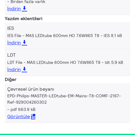
Birden fazla varlık
İndirin
Yazılım eklentileri
IES
IES File - MAS LEDtube 600mm HO 7.6W865 T8
IES 8.1 kB
İndirin
LDT
LDT File - MAS LEDtube 600mm HO 7.6W865 T8
ldt 5.9 kB
İndirin
Diğer
Çevresel ürün beyanı
EPD-Philips-MASTER-LEDtube-EM-Mains-T8-COMF-2167-
Ref-929004260302
pdf 663.9 kB
Görüntüle