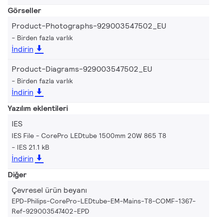
Görseller
Product-Photographs-929003547502_EU
Birden fazla varlık
İndirin
Product-Diagrams-929003547502_EU
Birden fazla varlık
İndirin
Yazılım eklentileri
IES
IES File - CorePro LEDtube 1500mm 20W 865 T8
IES 21.1 kB
İndirin
Diğer
Çevresel ürün beyanı
EPD-Philips-CorePro-LEDtube-EM-Mains-T8-COMF-1367-
Ref-929003547402-EPD