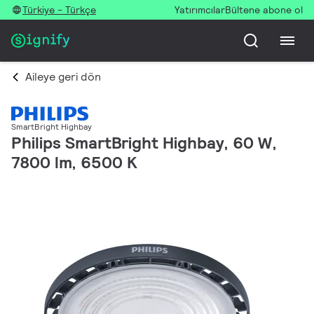
Türkiye - Türkçe
Yatırımcılar
Bültene abone ol
Aileye geri dön
SmartBright Highbay
Philips SmartBright Highbay, 60 W,
7800 lm, 6500 K