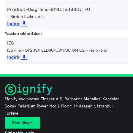
Product-Diagrams-911401639907_EU
Birden fazla varlık
İndirin
Yazılım eklentileri
IES
IES File - BY239P LED80/CW PSU GM G2
ies 975 B
İndirin
Signify Aydınlatma Ticaret A.Ş. Barbaros Mahallesi Kardelen
Sokak Palladium Tower No: 2 Floor: 14 Ataşehir, Istanbul,
Türkiye
Bize Ulaşın