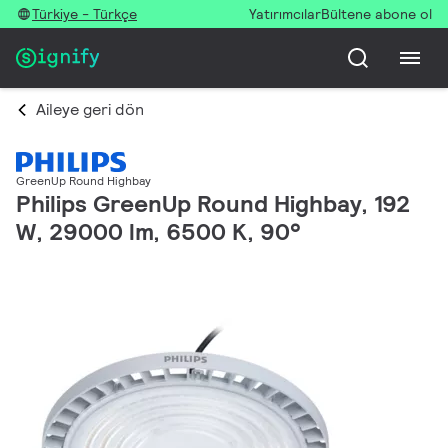
Türkiye - Türkçe
Yatırımcılar
Bültene abone ol
Aileye geri dön
GreenUp Round Highbay
Philips GreenUp Round Highbay, 192
W, 29000 lm, 6500 K, 90°