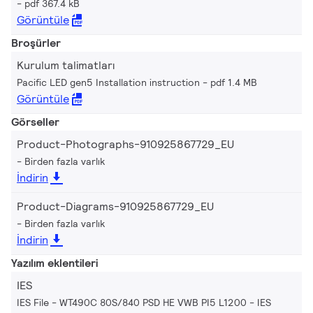
pdf 367.4 kB
Görüntüle
Broşürler
Kurulum talimatları
Pacific LED gen5 Installation instruction
pdf 1.4 MB
Görüntüle
Görseller
Product-Photographs-910925867729_EU
Birden fazla varlık
İndirin
Product-Diagrams-910925867729_EU
Birden fazla varlık
İndirin
Yazılım eklentileri
IES
IES File - WT490C 80S/840 PSD HE VWB PI5 L1200
IES