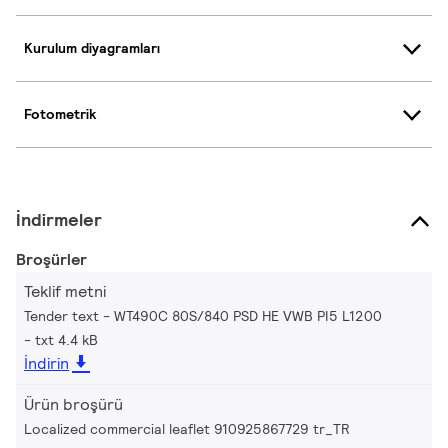
Kurulum diyagramları
Fotometrik
İndirmeler
Broşürler
Teklif metni
Tender text - WT490C 80S/840 PSD HE VWB PI5 L1200
txt 4.4 kB
İndirin
Ürün broşürü
Localized commercial leaflet 910925867729 tr_TR