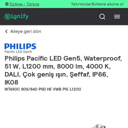
Türkiye - Türkçe
Yatırımcılar
Bültene abone ol
Aileye geri dön
Pacific LED Gen5
Philips Pacific LED Gen5, Waterproof,
51 W, L1200 mm, 8000 lm, 4000 K,
DALI, Çok geniş ışın, Şeffaf, IP66,
IK08
WT490C 80S/840 PSD HE VWB PI5 L1200