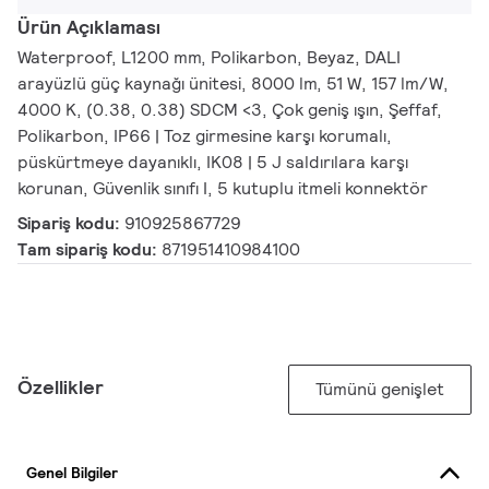
Ürün Açıklaması
Waterproof, L1200 mm, Polikarbon, Beyaz, DALI
arayüzlü güç kaynağı ünitesi, 8000 lm, 51 W, 157 lm/W,
4000 K, (0.38, 0.38) SDCM <3, Çok geniş ışın, Şeffaf,
Polikarbon, IP66 | Toz girmesine karşı korumalı,
püskürtmeye dayanıklı, IK08 | 5 J saldırılara karşı
korunan, Güvenlik sınıfı I, 5 kutuplu itmeli konnektör
Sipariş kodu:
910925867729
Tam sipariş kodu:
871951410984100
Özellikler
Tümünü genişlet
Genel Bilgiler