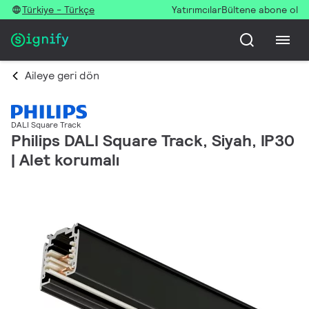
Türkiye - Türkçe
Yatırımcılar
Bültene abone ol
Aileye geri dön
DALI Square Track
Philips DALI Square Track, Siyah, IP30
| Alet korumalı