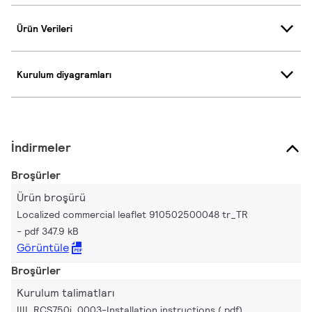
Ürün Verileri
Kurulum diyagramları
İndirmeler
Broşürler
Ürün broşürü
Localized commercial leaflet 910502500048 tr_TR
pdf 347.9 kB
Görüntüle
Broşürler
Kurulum talimatları
IIII_RCS750i_0003-Installation instructions (.pdf)