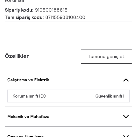
korumalı
Sipariş kodu:
910500188615
Tam sipariş kodu:
871155938108400
Özellikler
Tümünü genişlet
Çalıştırma ve Elektrik
Koruma sınıfı IEC
Güvenlik sınıfı I
Mekanik ve Muhafaza
Onay ve Uygulama