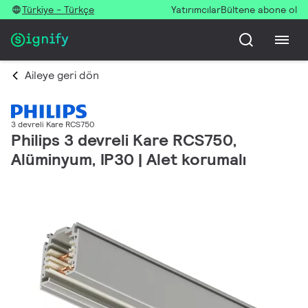
Türkiye - Türkçe
Yatırımcılar
Bültene abone ol
Aileye geri dön
3 devreli Kare RCS750
Philips 3 devreli Kare RCS750,
Alüminyum, IP30 | Alet korumalı