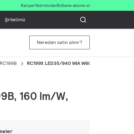
Kariyer
Yatırımcılar
Bültene abone ol
Şirketimiz
Nereden satın alınır?
l RC199B
RC199X LED35/940 WIA W60L60 CAU UE
99B, 160 lm/W,
meler