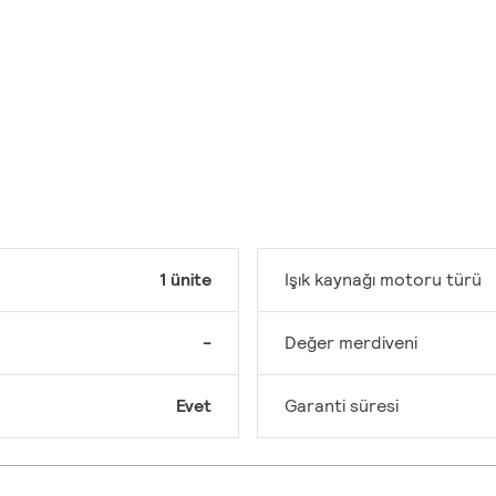
1 ünite
Işık kaynağı motoru türü
-
Değer merdiveni
Evet
Garanti süresi