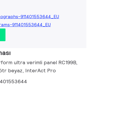
tographs-911401553644_EU
grams-911401553644_EU
ması
form ultra verimli panel RC199B,
ötr beyaz, InterAct Pro
1401553644