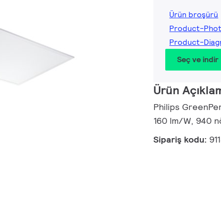
Ürün broşürü
Product-Pho
Product-Dia
Seç ve indir
Ürün Açıkla
Philips GreenPer
160 lm/W, 940 n
Sipariş kodu:
91