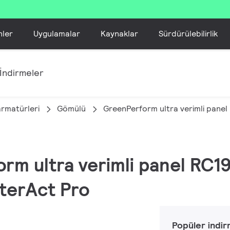
nler
Uygulamalar
Kaynaklar
Sürdürülebilirlik
İndirmeler
armatürleri
Gömülü
GreenPerform ultra verimli pane
orm ultra verimli panel RC1
nterAct Pro
Popüler indir