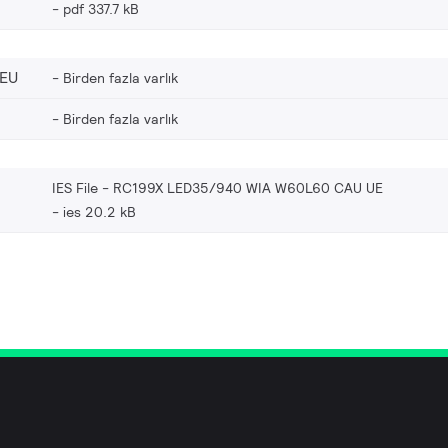
pdf 337.7 kB
_EU
Birden fazla varlık
Birden fazla varlık
IES File - RC199X LED35/940 WIA W60L60 CAU UE
ies 20.2 kB