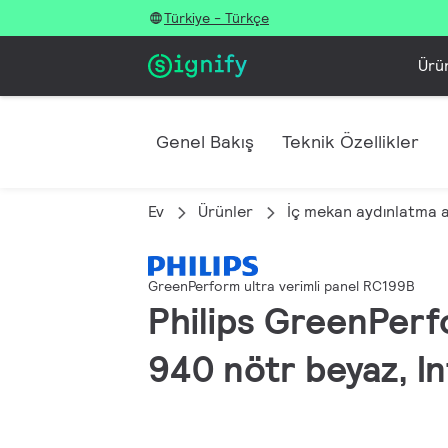
Türkiye - Türkçe
Ürü
Genel Bakış
Teknik Özellikler
Ev
Ürünler
İç mekan aydınlatma 
GreenPerform ultra verimli panel RC199B
Philips GreenPerf
940 nötr beyaz, I