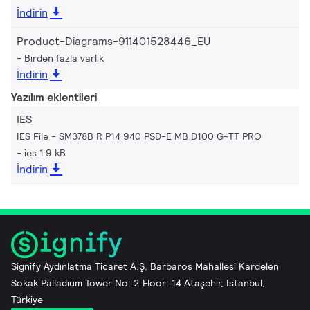
İndirin
Product-Diagrams-911401528446_EU
Birden fazla varlık
İndirin
Yazılım eklentileri
IES
IES File - SM378B R P14 940 PSD-E MB D100 G-TT PRO
ies 1.9 kB
İndirin
Signify Aydınlatma Ticaret A.Ş. Barbaros Mahallesi Kardelen
Sokak Palladium Tower No: 2 Floor: 14 Ataşehir, Istanbul,
Türkiye