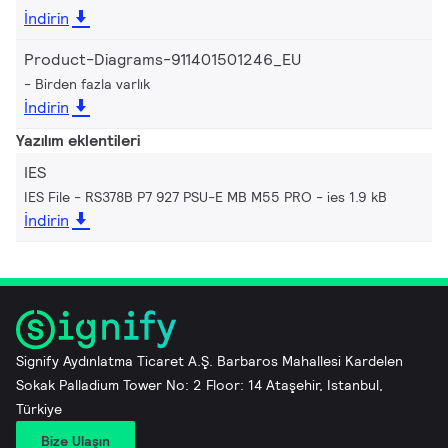
İndirin
Product-Diagrams-911401501246_EU
Birden fazla varlık
İndirin
Yazılım eklentileri
IES
IES File - RS378B P7 927 PSU-E MB M55 PRO
ies 1.9 kB
İndirin
Signify Aydınlatma Ticaret A.Ş. Barbaros Mahallesi Kardelen
Sokak Palladium Tower No: 2 Floor: 14 Ataşehir, Istanbul,
Türkiye
Bize Ulaşın