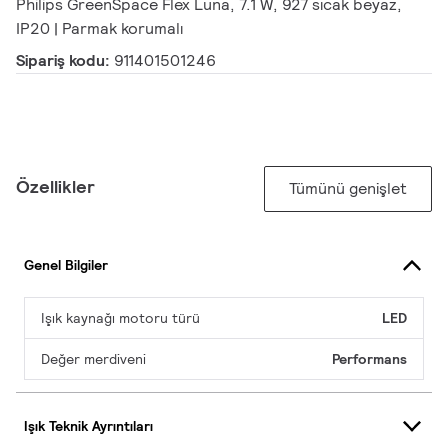
Philips GreenSpace Flex Luna, 7.1 W, 927 sıcak beyaz,
IP20 | Parmak korumalı
Sipariş kodu:
911401501246
Özellikler
Tümünü genişlet
Genel Bilgiler
Işık kaynağı motoru türü
LED
Değer merdiveni
Performans
Işık Teknik Ayrıntıları