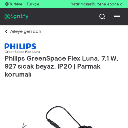
Türkiye - Türkçe
Yatırımcılar
Bültene abone ol
Aileye geri dön
GreenSpace Flex Luna
Philips GreenSpace Flex Luna, 7.1 W,
927 sıcak beyaz, IP20 | Parmak
korumalı