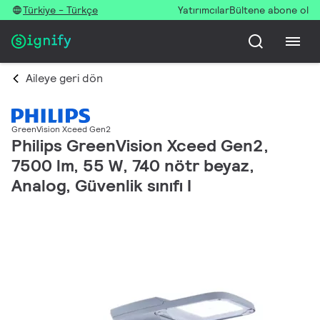
Türkiye - Türkçe
Yatırımcılar
Bültene abone ol
Aileye geri dön
GreenVision Xceed Gen2
Philips GreenVision Xceed Gen2,
7500 lm, 55 W, 740 nötr beyaz,
Analog, Güvenlik sınıfı I