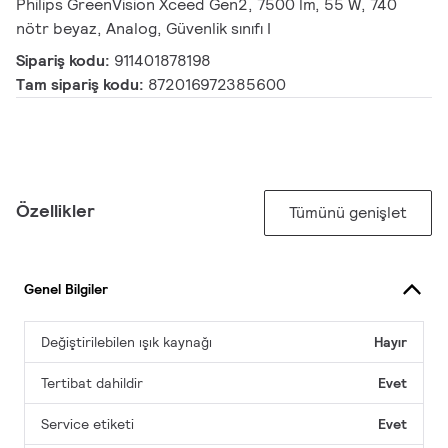
Philips GreenVision Xceed Gen2, 7500 lm, 55 W, 740
nötr beyaz, Analog, Güvenlik sınıfı I
Sipariş kodu:
911401878198
Tam sipariş kodu:
872016972385600
Özellikler
Tümünü genişlet
Genel Bilgiler
Değiştirilebilen ışık kaynağı
Hayır
Tertibat dahildir
Evet
Service etiketi
Evet