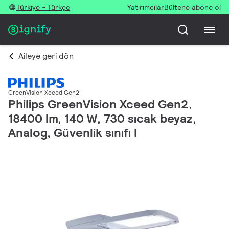
Türkiye - Türkçe
Yatırımcılar
Bültene abone ol
Aileye geri dön
GreenVision Xceed Gen2
Philips GreenVision Xceed Gen2,
18400 lm, 140 W, 730 sıcak beyaz,
Analog, Güvenlik sınıfı I