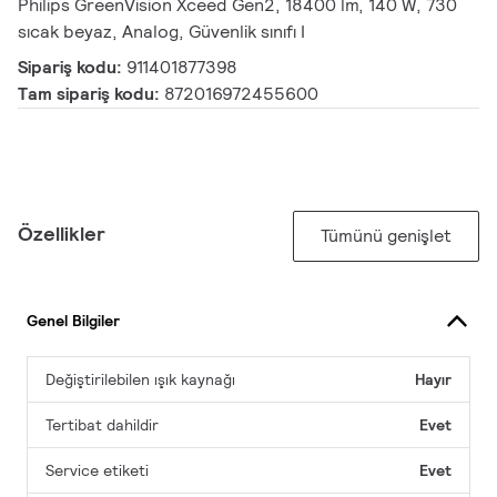
Philips GreenVision Xceed Gen2, 18400 lm, 140 W, 730
sıcak beyaz, Analog, Güvenlik sınıfı I
Sipariş kodu:
911401877398
Tam sipariş kodu:
872016972455600
Özellikler
Tümünü genişlet
Genel Bilgiler
Değiştirilebilen ışık kaynağı
Hayır
Tertibat dahildir
Evet
Service etiketi
Evet