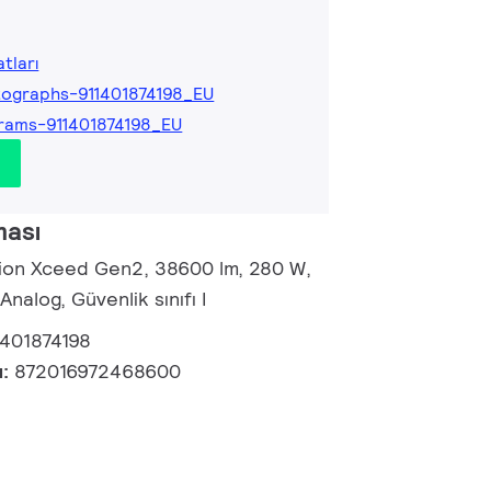
tları
ographs-911401874198_EU
rams-911401874198_EU
ması
sion Xceed Gen2, 38600 lm, 280 W,
nalog, Güvenlik sınıfı I
1401874198
u:
872016972468600