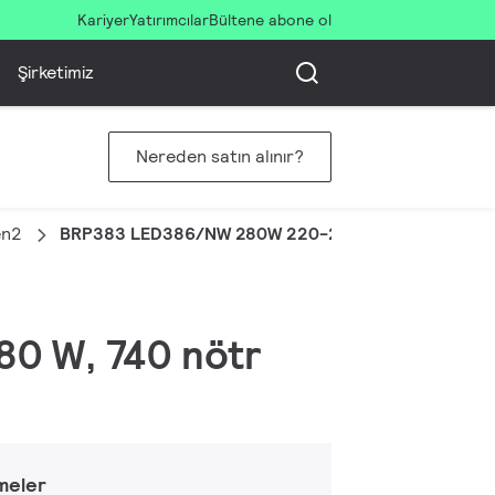
Kariyer
Yatırımcılar
Bültene abone ol
Şirketimiz
Nereden satın alınır?
en2
BRP383 LED386/NW 280W 220-240V DM PSR
80 W, 740 nötr
meler