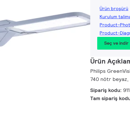
Ürün broşürü
Kurulum talima
Product-Phot
Product-Diag
Seç ve indir
Ürün Açıkla
Philips GreenVi
740 nötr beyaz, A
Sipariş kodu:
91
Tam sipariş kod