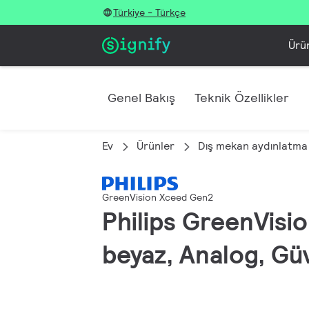
Türkiye - Türkçe
Ürü
Genel Bakış
Teknik Özellikler
Ev
Ürünler
Dış mekan aydınlatma
GreenVision Xceed Gen2
Philips GreenVisi
beyaz, Analog, Güve