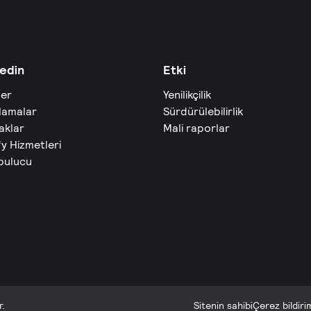
edin
Etki
ler
Yenilikçilik
lamalar
Sürdürülebilirlik
aklar
Mali raporlar
fy Hizmetleri
 bulucu
r.
Sitenin sahibi
Çerez bildiri