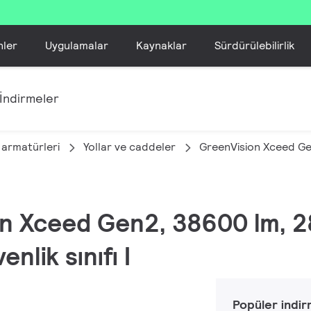
nler
Uygulamalar
Kaynaklar
Sürdürülebilirlik
İndirmeler
 armatürleri
Yollar ve caddeler
GreenVision Xceed G
on Xceed Gen2, 38600 lm, 2
nlik sınıfı I
Popüler indir