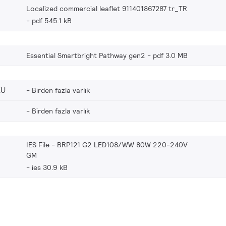
Localized commercial leaflet 911401867287 tr_TR
pdf 545.1 kB
Essential Smartbright Pathway gen2
pdf 3.0 MB
EU
Birden fazla varlık
Birden fazla varlık
IES File - BRP121 G2 LED108/WW 80W 220-240V
GM
ies 30.9 kB