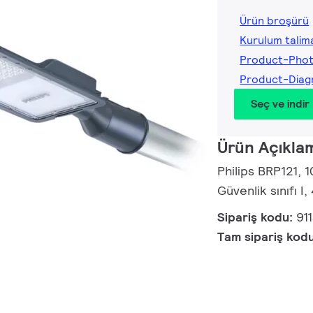
Ürün broşürü
Kurulum talima
Product-Phot
Product-Diag
Seç ve indir
Ürün Açıkla
Philips BRP121, 
Güvenlik sınıfı I
Sipariş kodu:
91
Tam sipariş kod