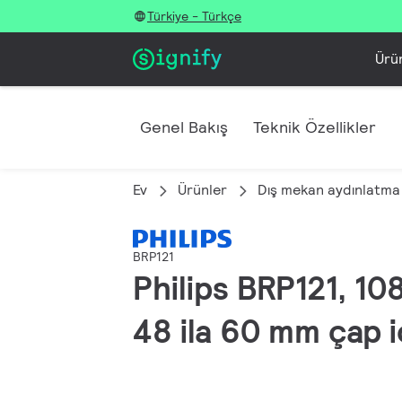
Türkiye - Türkçe
Ürü
Genel Bakış
Teknik Özellikler
Ev
Ürünler
Dış mekan aydınlatma
BRP121
Philips BRP121, 108
48 ila 60 mm çap i