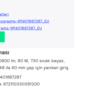
tları
ographs-911401867287_EU
rams-911401867287_EU
ması
10800 lm, 80 W, 730 sıcak beyaz,
, 48 ila 60 mm çap için yandan giriş
1401867287
u:
872110330391200