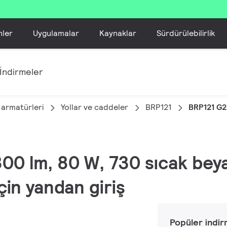
nler
Uygulamalar
Kaynaklar
Sürdürülebilirlik
İndirmeler
 armatürleri
Yollar ve caddeler
BRP121
BRP121 G
00 lm, 80 W, 730 sıcak beyaz,
çin yandan giriş
Popüler indir