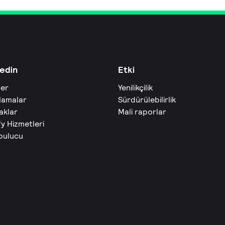
edin
Etki
ler
Yenilikçilik
lamalar
Sürdürülebilirlik
aklar
Mali raporlar
fy Hizmetleri
 bulucu