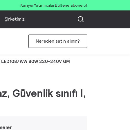
Kariyer
Yatırımcılar
Bültene abone ol
Şirketimiz
Nereden satın alınır?
2 LED108/WW 80W 220-240V GM
 Güvenlik sınıfı I,
meler