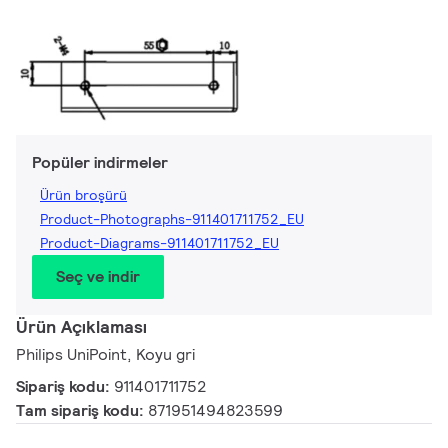
Popüler indirmeler
Ürün broşürü
Product-Photographs-911401711752_EU
Product-Diagrams-911401711752_EU
Seç ve indir
Ürün Açıklaması
Philips UniPoint, Koyu gri
Sipariş kodu:
911401711752
Tam sipariş kodu:
871951494823599