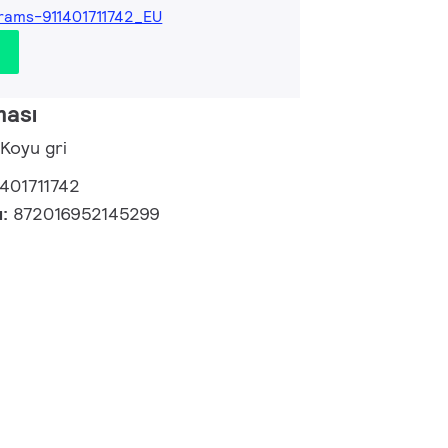
rams-911401711742_EU
ması
 Koyu gri
1401711742
u:
872016952145299