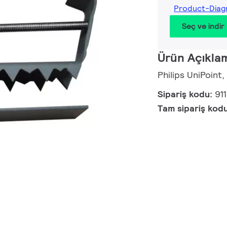
Product-Diag
Seç ve indir
Ürün Açıkla
Philips UniPoint,
Sipariş kodu:
91
Tam sipariş kod