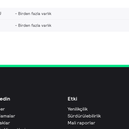
U
Birden fazla varlık
Birden fazla varlık
edin
Etki
ler
Yenilikçilik
lamalar
Sürdürülebilirlik
aklar
Mali raporlar