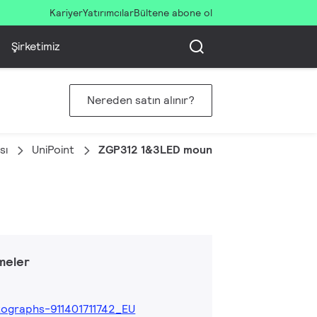
Kariyer
Yatırımcılar
Bültene abone ol
Şirketimiz
Nereden satın alınır?
sı
UniPoint
ZGP312 1&3LED mounting clip GG
meler
ographs-911401711742_EU