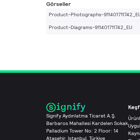
Görseller
Product-Photographs-911401711742_E
Product-Diagrams-911401711742_EU
Keşf
Signify Aydınlatma Ticaret A.Ş.
Ürün
Barbaros Mahallesi Kardelen Sokak
Uygu
Palladium Tower No: 2 Floor: 14
Kayn
Ataşehir, Istanbul, Türkiye