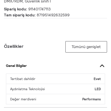
DMX/RDM, Güvenlik sınıfı I
Sipariş kodu:
911401747113
Tam sipariş kodu:
871951492632599
Özellikler
Tümünü genişlet
Genel Bilgiler
Tertibat dahildir
Evet
Aydınlatma Teknolojisi
LED
Değer merdiveni
Performans