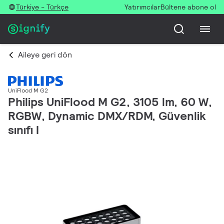
Türkiye - Türkçe
Yatırımcılar
Bültene abone ol
Aileye geri dön
UniFlood M G2
Philips UniFlood M G2, 3105 lm, 60 W,
RGBW, Dynamic DMX/RDM, Güvenlik
sınıfı I