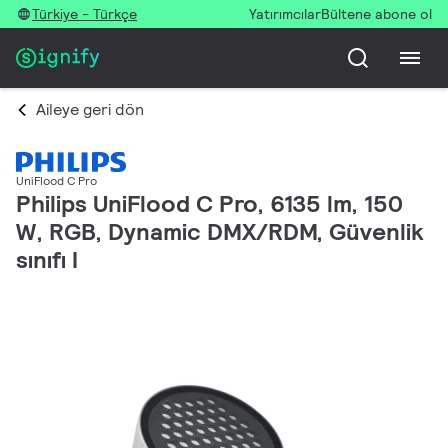
Türkiye - Türkçe
Yatırımcılar
Bültene abone ol
Aileye geri dön
UniFlood C Pro
Philips UniFlood C Pro, 6135 lm, 150
W, RGB, Dynamic DMX/RDM, Güvenlik
sınıfı I