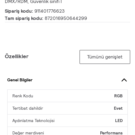
DMX/RDM, Güvenlik sınıfı I
Sipariş kodu:
911401776623
Tam sipariş kodu:
872016950644299
Özellikler
Tümünü genişlet
Genel Bilgiler
Renk Kodu
RGB
Tertibat dahildir
Evet
Aydınlatma Teknolojisi
LED
Değer merdiveni
Performans