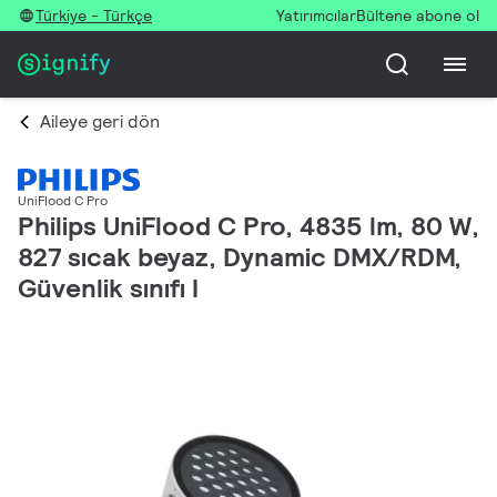
Türkiye - Türkçe
Yatırımcılar
Bültene abone ol
Aileye geri dön
UniFlood C Pro
Philips UniFlood C Pro, 4835 lm, 80 W,
827 sıcak beyaz, Dynamic DMX/RDM,
Güvenlik sınıfı I