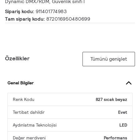
Dynamic DMX/RDM, Güvenlik sınıfı I
Sipariş kodu:
911401774983
Tam sipariş kodu:
872016950480699
Özellikler
Tümünü genişlet
Genel Bilgiler
Renk Kodu
827 sıcak beyaz
Tertibat dahildir
Evet
Aydınlatma Teknolojisi
LED
Değer merdiveni
Performans