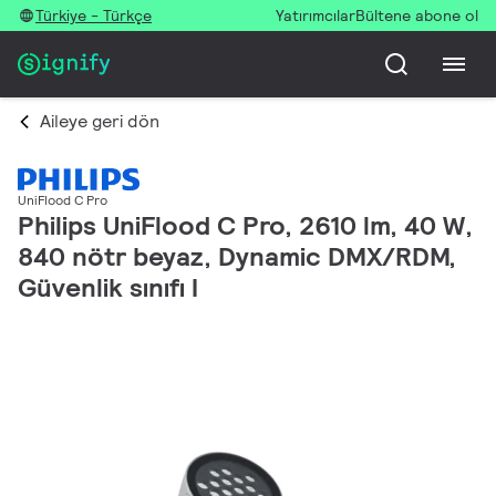
Türkiye - Türkçe
Yatırımcılar
Bültene abone ol
Aileye geri dön
UniFlood C Pro
Philips UniFlood C Pro, 2610 lm, 40 W,
840 nötr beyaz, Dynamic DMX/RDM,
Güvenlik sınıfı I