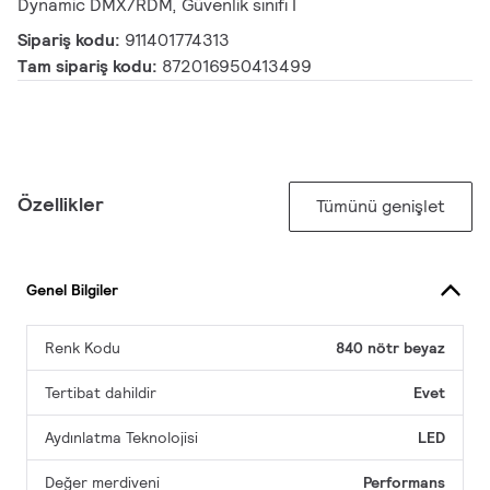
Dynamic DMX/RDM, Güvenlik sınıfı I
Sipariş kodu:
911401774313
Tam sipariş kodu:
872016950413499
Özellikler
Tümünü genişlet
Genel Bilgiler
Renk Kodu
840 nötr beyaz
Tertibat dahildir
Evet
Aydınlatma Teknolojisi
LED
Değer merdiveni
Performans