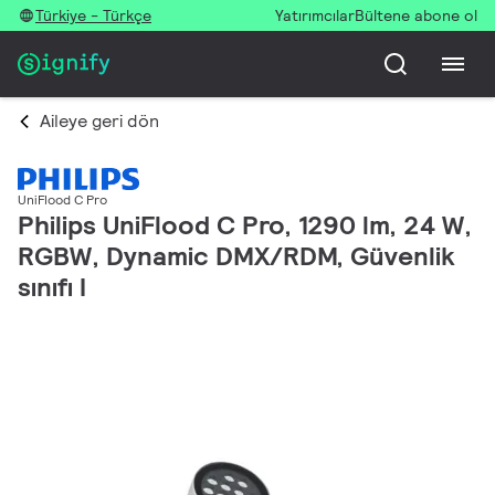
Türkiye - Türkçe
Yatırımcılar
Bültene abone ol
Aileye geri dön
UniFlood C Pro
Philips UniFlood C Pro, 1290 lm, 24 W,
RGBW, Dynamic DMX/RDM, Güvenlik
sınıfı I