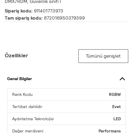
DMX/RDM, Güvenlik sınıfı I
Sipariş kodu:
911401773973
Tam sipariş kodu:
872016950379399
Özellikler
Tümünü genişlet
Genel Bilgiler
Renk Kodu
RGBW
Tertibat dahildir
Evet
Aydınlatma Teknolojisi
LED
Değer merdiveni
Performans