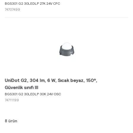
BGS301 G2 30LEDLP 27K 24V CFC
74707499
UniDot G2, 304 lm, 6 W, Sıcak beyaz, 150°,
Güvenlik sınıfı III
BGS301 G2 30LEDLP 30K 24V OSC
74711199
8 ürün