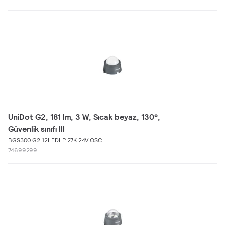
UniDot G2, 181 lm, 3 W, Sıcak beyaz, 130°,
Güvenlik sınıfı III
BGS300 G2 12LEDLP 27K 24V OSC
74699299