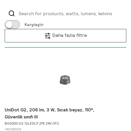
Karşılaştır
Daha fazla filtre
UniDot G2, 206 lm, 3 W, Sıcak beyaz, 110°,
Güvenlik sınıfı III
BGS300 G2 12LEDLP 27K 24V CFC
74698599