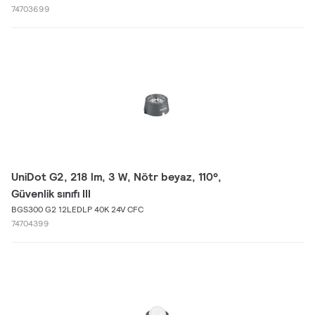
74703699
UniDot G2, 218 lm, 3 W, Nötr beyaz, 110°,
Güvenlik sınıfı III
BGS300 G2 12LEDLP 40K 24V CFC
74704399