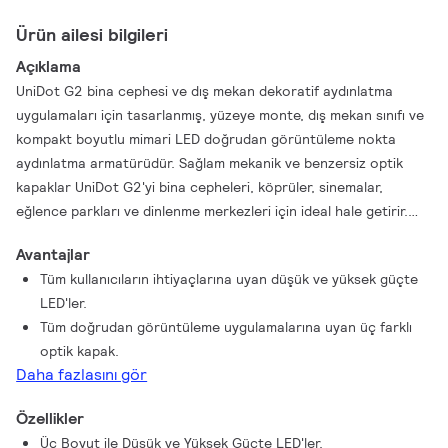
Ürün ailesi bilgileri
Açıklama
UniDot G2 bina cephesi ve dış mekan dekoratif aydınlatma
uygulamaları için tasarlanmış, yüzeye monte, dış mekan sınıfı ve
kompakt boyutlu mimari LED doğrudan görüntüleme nokta
aydınlatma armatürüdür. Sağlam mekanik ve benzersiz optik
kapaklar UniDot G2'yi bina cepheleri, köprüler, sinemalar,
eğlence parkları ve dinlenme merkezleri için ideal hale getirir.
Beyaz, tek renkler, RGB, RGBW ve ayarlanabilir beyaz renklerde
Avantajlar
sunulur. Mimarlar ve tasarımcılara geniş bir dizi konsepti ve
Tüm kullanıcıların ihtiyaçlarına uyan düşük ve yüksek güçte
tasarımı, sınırlama olmaksızın keşfetme özgürlüğü sağlamak için
LED'ler.
kullanılabilen üç optik kapak seçeneği ve DMX kontrol arayüzü
Tüm doğrudan görüntüleme uygulamalarına uyan üç farklı
mevcuttur.
optik kapak.
Daha fazlasını gör
Özellikler
Üç Boyut ile Düşük ve Yüksek Güçte LED'ler.