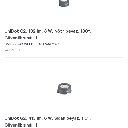
UniDot G2, 192 lm, 3 W, Nötr beyaz, 130°,
Güvenlik sınıfı III
BGS300 G2 12LEDLP 40K 24V OSC
74705099
UniDot G2, 413 lm, 6 W, Sıcak beyaz, 110°,
Güvenlik sınıfı III