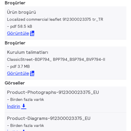
Broşürler
Ürün broşürü
Localized commercial leaflet 912300023375 tr_TR
pdf 58.5 kB
Görüntüle
Broşürler
Kurulum talimatları
ClassicStreet-BDP794_ BPP794_BSP794_BVP794-II
pdf 3.7 MB
Görüntüle
Görseller
Product-Photographs-912300023375_EU
Birden fazla varlık
İndirin
Product-Diagrams-912300023375_EU
Birden fazla varlık