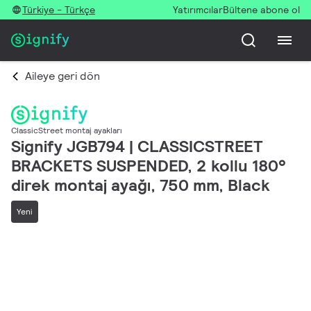
Türkiye - Türkçe
Yatırımcılar
Bültene abone ol
Aileye geri dön
ClassicStreet montaj ayakları
Signify JGB794 | CLASSICSTREET
BRACKETS SUSPENDED, 2 kollu 180°
direk montaj ayağı, 750 mm, Black
Yeni