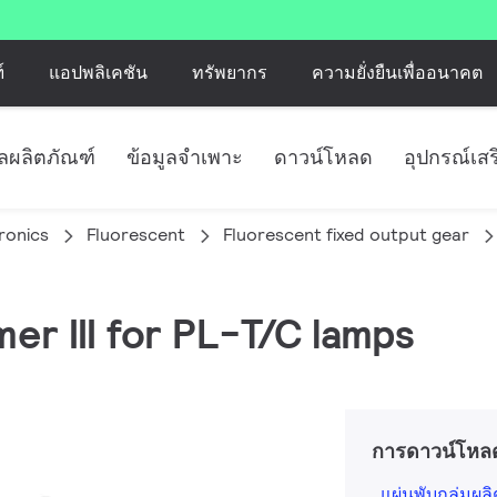
์
แอปพลิเคชัน
ทรัพยากร
ความยั่งยืนเพื่ออนาคต
ูลผลิตภัณฑ์
ข้อมูลจำเพาะ
ดาวน์โหลด
อุปกรณ์เสร
tronics
Fluorescent
Fluorescent fixed output gear
er III for PL-T/C lamps
การดาวน์โหล
แผ่นพับกลุ่มผล