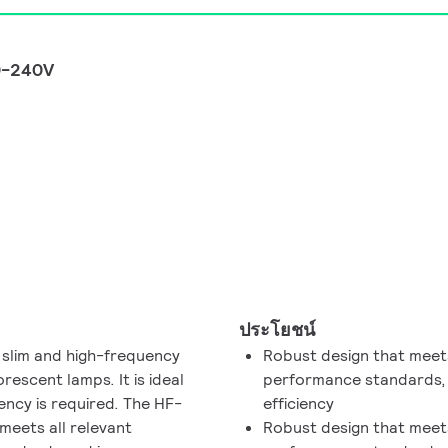
20-240V
ประโยชน์
, slim and high-frequency
Robust design that meets
rescent lamps. It is ideal
performance standards, 
ency is required. The HF-
efficiency
 meets all relevant
Robust design that meets