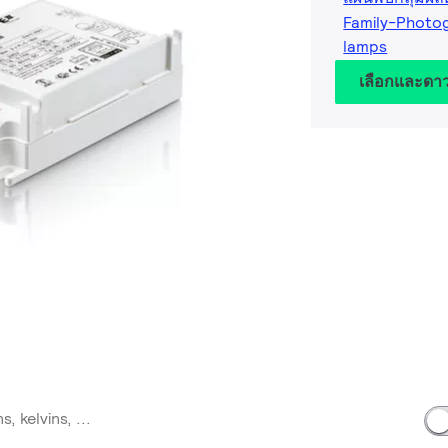
Family-Photog
lamps
เลือกและดา