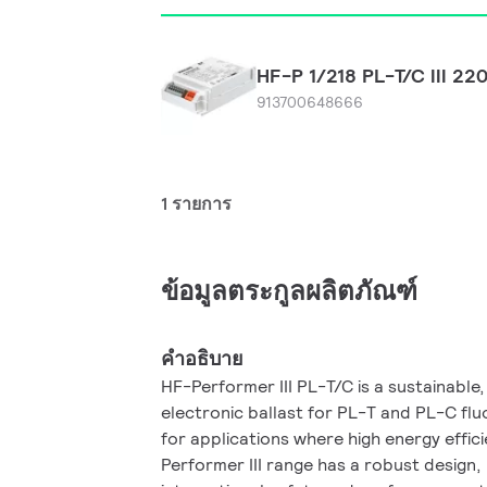
HF-P 1/218 PL-T/C III 2
913700648666
1 รายการ
ข้อมูลตระกูลผลิตภัณฑ์
คำอธิบาย
HF-Performer III PL-T/C is a sustainable
electronic ballast for PL-T and PL-C fluo
for applications where high energy effici
Performer III range has a robust design,