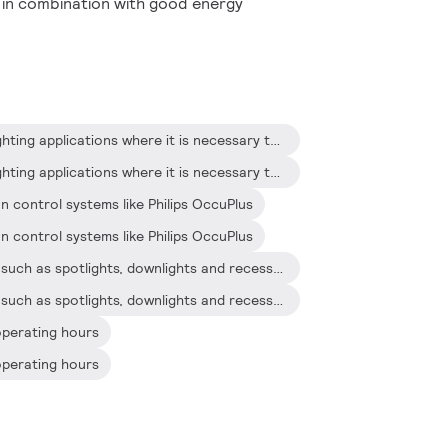
in combination with good energy
Ideal for commercial indoor lighting applications where it is necessary to reduce the wattage per square meter or operating costs
Ideal for commercial indoor lighting applications where it is necessary to reduce the wattage per square meter or operating costs
 control systems like Philips OccuPlus
 control systems like Philips OccuPlus
Mainly for indoor applications such as spotlights, downlights and recessed fixtures used primarily in retail stores, office buildings, supermarkets, hotels and convenience stores
Mainly for indoor applications such as spotlights, downlights and recessed fixtures used primarily in retail stores, office buildings, supermarkets, hotels and convenience stores
 operating hours
 operating hours