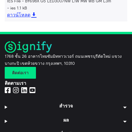
IES File - BY698X G5 LED300/NW L1W MW WB GM L3m
ies 1.1 kB
ดาวน์โหลด
1768 ชั้น 26 อาคารไทยซัมมิททาวเวอร์ ถนนเพชรบุรีตัดใหม่ แขวง
บางกะปิ เขตห้วยขวาง กรุงเทพฯ, 10310
ติดต่อเรา
ติดตามเรา
สำรวจ
ผล