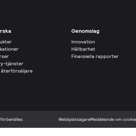
rska
Genomslag
ukter
Innovation
ikationer
Hållbarhet
rser
Finansiella rapporter
fy-tjänster
 återförsäljare
förbehålles.
Webbplatsägare
Meddelande om cookie