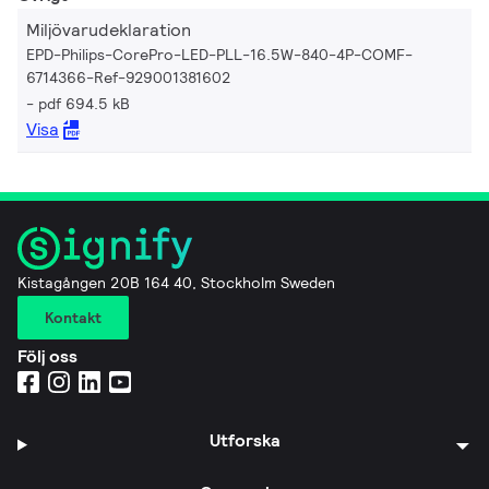
Miljövarudeklaration
EPD-Philips-CorePro-LED-PLL-16.5W-840-4P-COMF-
6714366-Ref-929001381602
pdf 694.5 kB
Visa
Kistagången 20B 164 40, Stockholm Sweden
Kontakt
Följ oss
Utforska