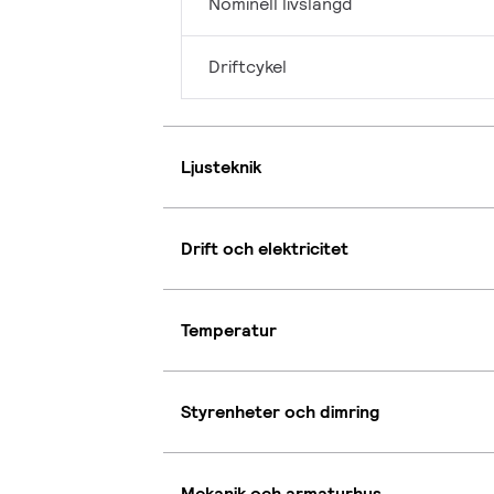
Nominell livslängd
Driftcykel
Ljusteknik
Drift och elektricitet
Temperatur
Styrenheter och dimring
Mekanik och armaturhus