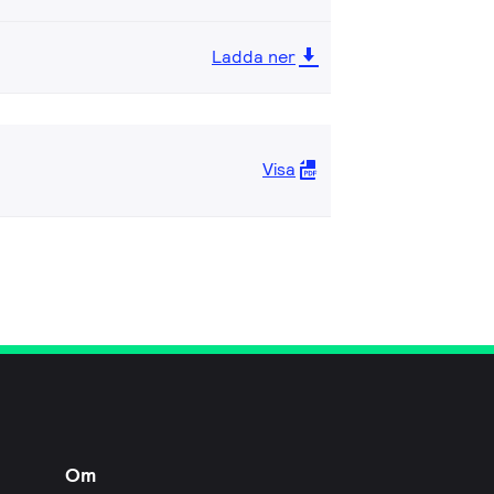
Ladda ner
Visa
Om