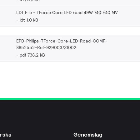
LDT File - TForce Core LED road 49W 740 E40 MV
ldt 1.0 kB
EPD-Philips-TForce-Core-LED-Road-COMF-
8852552-Ref-929003731002
pdf 738.2 kB
rska
Genomslag