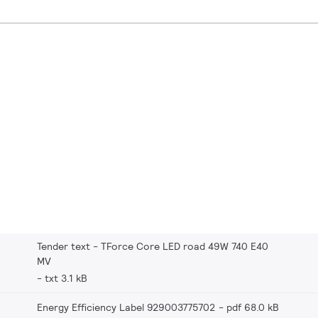
Tender text - TForce Core LED road 49W 740 E40
MV
txt 3.1 kB
Energy Efficiency Label 929003775702
pdf 68.0 kB