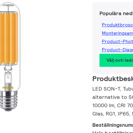
Populära ned
Produktbrosc
Monteringsanv
Product-Pho
Product-Dia
Välj och lad
Produktbesk
LED SON-T, Tubu
alternative to 
10000 lm, CRI 70
Glas, RG1, IP65,
Beställningsnu