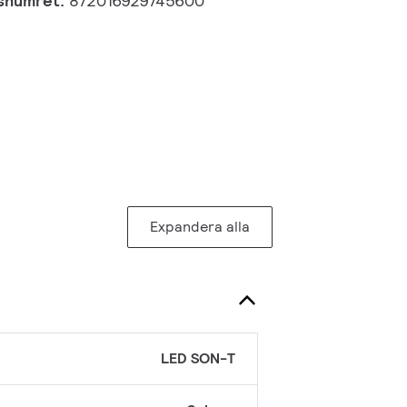
gsnumret:
872016929745600
Expandera alla
LED SON-T