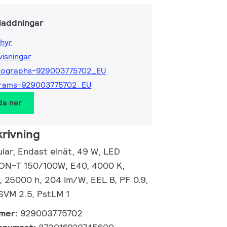
laddningar
hyr
isningar
tographs-929003775702_EU
grams-929003775702_EU
da ner
rivning
lar, Endast elnät, 49 W, LED
SON-T 150/100W, E40, 4000 K,
, 25000 h, 204 lm/W, EEL B, PF 0.9,
 SVM 2.5, PstLM 1
mmer:
929003775702