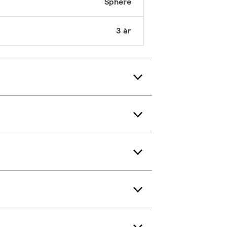
Sphere
3 år