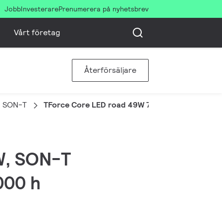
Jobb
Investerare
Prenumerera på nyhetsbrev
Vårt företag
Återförsäljare
D SON-T
TForce Core LED road 49W 740 E40 MV
 W, SON-T
000 h