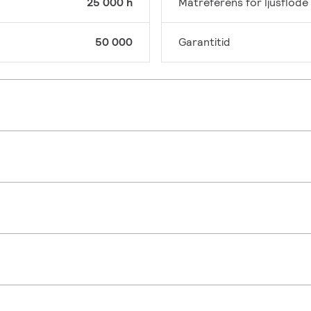
25 000 h
Mätreferens för ljusflöde
50 000
Garantitid