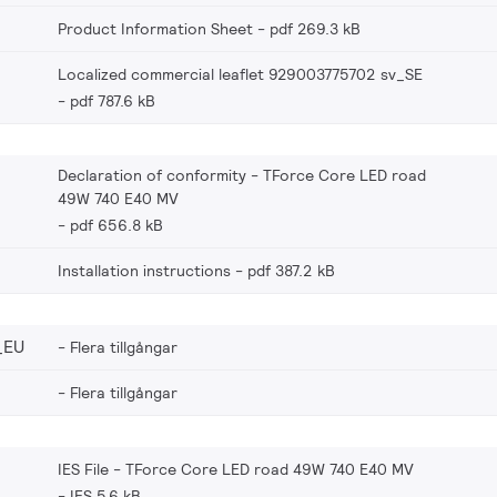
Product Information Sheet
pdf 269.3 kB
Localized commercial leaflet 929003775702 sv_SE
pdf 787.6 kB
Declaration of conformity - TForce Core LED road
49W 740 E40 MV
pdf 656.8 kB
Installation instructions
pdf 387.2 kB
_EU
Flera tillgångar
Flera tillgångar
IES File - TForce Core LED road 49W 740 E40 MV
IES 5.6 kB