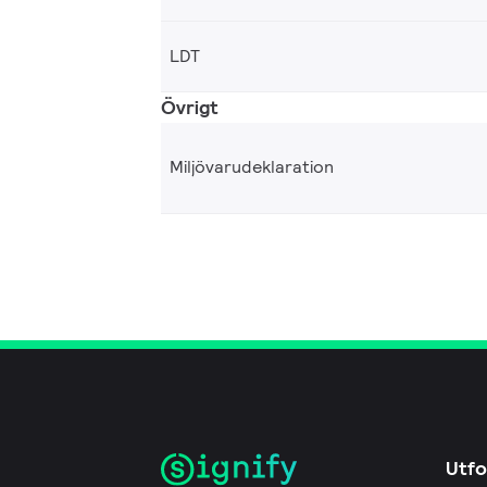
LDT
Övrigt
Miljövarudeklaration
Utfo