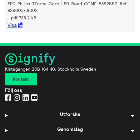
EPD-Philips-TForce-Core-LED-Road-COMF-8852552-Ref-
929003731002
pdf 738.2 kB
Visa
Kistagången 20B 164 40, Stockholm Sweden
Kontakt
Följ oss
Utforska
Genomslag