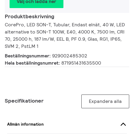
Välj och ladda ner
Produktbeskrivning
CorePro, LED SON-T, Tubular, Endast elnät, 40 W, LED
alternative to SON-T 100W, E40, 4000 K, 7500 lm, CRI
70, 25000 h, 187 lm/W, EEL B, PF 0.9, Glas, RG1, IP65,
SVM 2, PstLM 1
Beställningsnummer:
929002485302
Hela beställningsnumret:
871951431635500
Specifikationer
Expandera alla
Allmän information