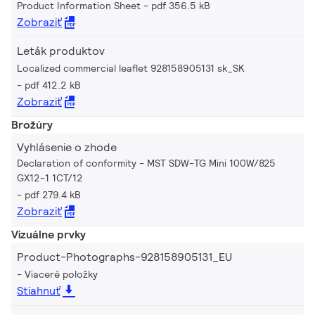
Product Information Sheet
pdf 356.5 kB
Zobraziť
Leták produktov
Localized commercial leaflet 928158905131 sk_SK
pdf 412.2 kB
Zobraziť
Brožúry
Vyhlásenie o zhode
Declaration of conformity - MST SDW-TG Mini 100W/825
GX12-1 1CT/12
pdf 279.4 kB
Zobraziť
Vizuálne prvky
Product-Photographs-928158905131_EU
Viaceré položky
Stiahnuť