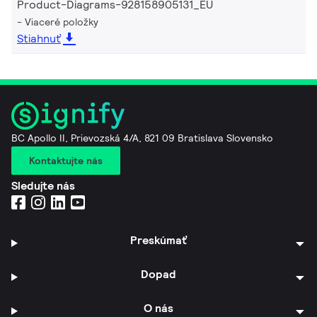
Product-Diagrams-928158905131_EU
Viaceré položky
Stiahnuť
BC Apollo II, Prievozská 4/A, 821 09 Bratislava Slovensko
Kontaktujte nás
Sledujte nás
Preskúmať
Dopad
O nás