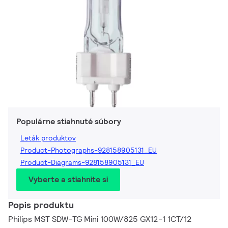
Populárne stiahnuté súbory
Leták produktov
Product-Photographs-928158905131_EU
Product-Diagrams-928158905131_EU
Vyberte a stiahnite si
Popis produktu
Philips MST SDW-TG Mini 100W/825 GX12-1 1CT/12