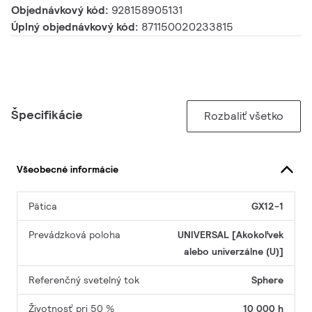
Objednávkový kód:
928158905131
Úplný objednávkový kód:
871150020233815
Špecifikácie
Rozbaliť všetko
Všeobecné informácie
Pätica
GX12-1
Prevádzková poloha
UNIVERSAL [Akokoľvek
alebo univerzálne (U)]
Referenčný svetelný tok
Sphere
Životnosť pri 50 %
10 000 h