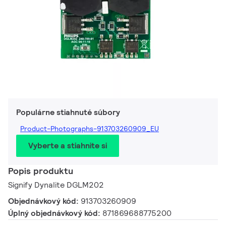
Populárne stiahnuté súbory
Product-Photographs-913703260909_EU
Vyberte a stiahnite si
Popis produktu
Signify Dynalite DGLM202
Objednávkový kód:
913703260909
Úplný objednávkový kód:
871869688775200