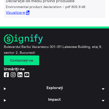
Declarație de mediu privind produsele
Environmental product declaration
pdf 806.8 kB
Vizualizare
Bulevardul Barbu Vacarescu 301-311 Lakeview Building, etaj 9,
sector 2, Bucuresti
Contactaţi-ne
Urmăriți-ne
Explorați
Impact