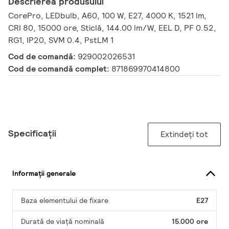
Descrierea produsului
CorePro, LEDbulb, A60, 100 W, E27, 4000 K, 1521 lm,
CRI 80, 15000 ore, Sticlă, 144.00 lm/W, EEL D, PF 0.52,
RG1, IP20, SVM 0.4, PstLM 1
Cod de comandă:
929002026531
Cod de comandă complet:
871869970414800
Specificații
Extindeți tot
Informații generale
Baza elementului de fixare
E27
Durată de viață nominală
15.000 ore