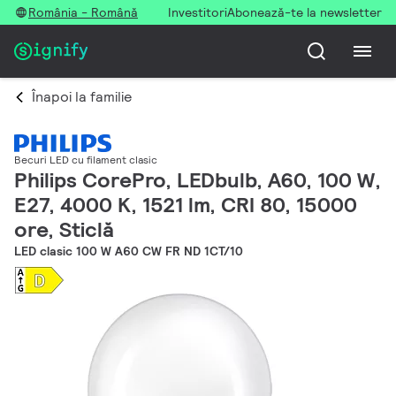
România - Română
Investitori
Abonează-te la newsletter
Înapoi la familie
Becuri LED cu filament clasic
Philips CorePro, LEDbulb, A60, 100 W,
E27, 4000 K, 1521 lm, CRI 80, 15000
ore, Sticlă
LED clasic 100 W A60 CW FR ND 1CT/10