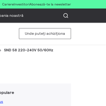
Cariere
Investitori
Abonează-te la newsletter
ania noastră
Unde puteți achiziționa
SND 58 220-240V 50/60Hz
opulare
us