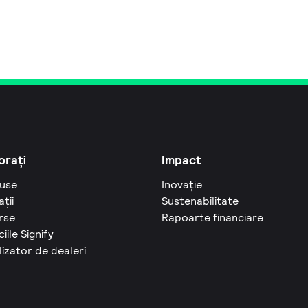
orați
Impact
use
Inovație
ații
Sustenabilitate
rse
Rapoarte financiare
ciile Signify
izator de dealeri