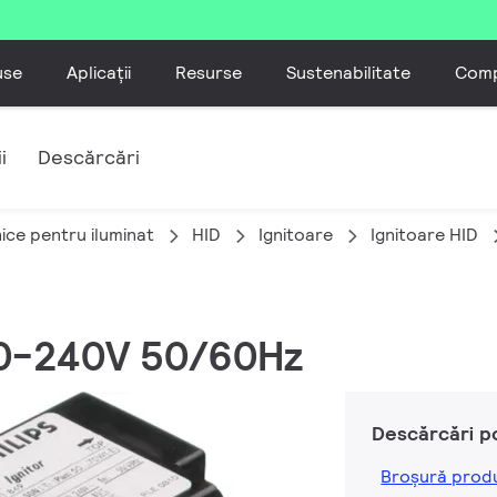
use
Aplicații
Resurse
Sustenabilitate
Comp
i
Descărcări
ice pentru iluminat
HID
Ignitoare
Ignitoare HID
20-240V 50/60Hz
Descărcări p
Broșură prod