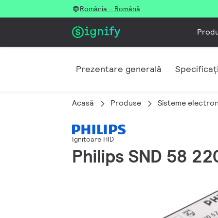
România - Română
Prod
Prezentare generală
Specificați
Acasă
Produse
Sisteme electron
Ignitoare HID
Philips SND 58 2