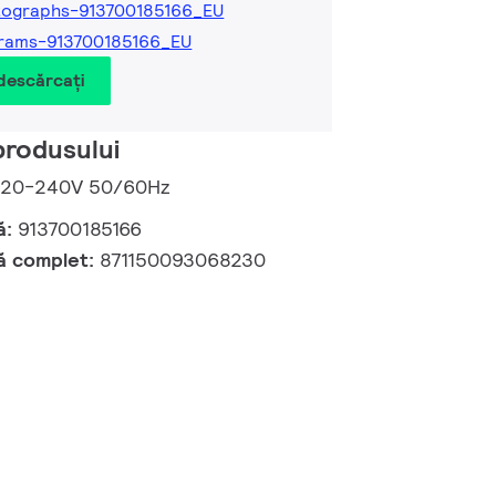
tographs-913700185166_EU
rams-913700185166_EU
 descărcați
produsului
 220-240V 50/60Hz
ă:
913700185166
ă complet:
871150093068230