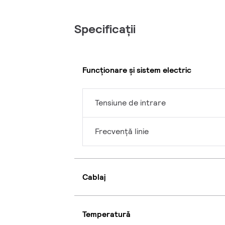
Specificații
Funcționare și sistem electric
Tensiune de intrare
Frecvență linie
Cablaj
Temperatură