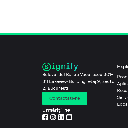
Expl
Bulevardul Barbu Vacarescu 301-
Prod
311 Lakeview Building, etaj 9, sector
Aplic
2, Bucuresti
Resu
Servi
Contactaţi-ne
Local
Urmăriți-ne