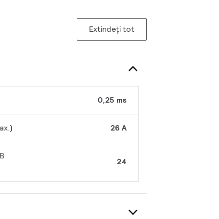
Extindeți tot
0,25 ms
ax.)
26 A
CB
24