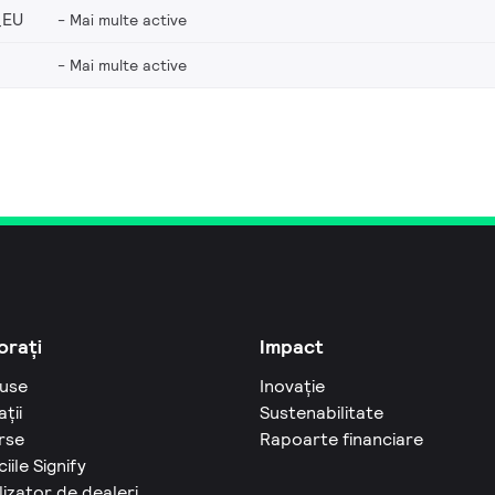
_EU
Mai multe active
Mai multe active
orați
Impact
use
Inovație
ații
Sustenabilitate
rse
Rapoarte financiare
ciile Signify
izator de dealeri