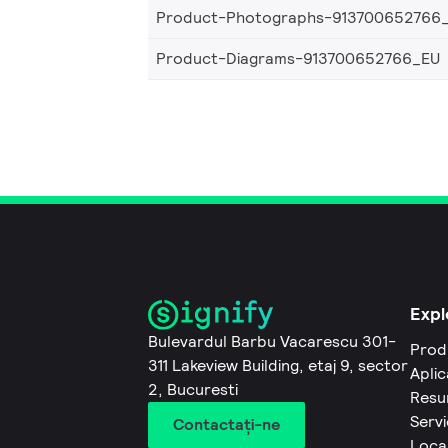
Product-Photographs-913700652766
Product-Diagrams-913700652766_EU
Expl
Bulevardul Barbu Vacarescu 301-
Prod
311 Lakeview Building, etaj 9, sector
Aplic
2, Bucuresti
Resu
Servi
Contactaţi-ne
Local