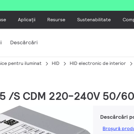
use
Aplicații
Resurse
Sustenabilitate
Comp
i
Descărcări
ice pentru iluminat
HID
HID electronic de interior
 35 /S CDM 220-240V 50/6
Descărcări p
Broșură prod