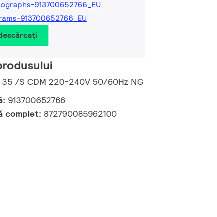
tographs-913700652766_EU
grams-913700652766_EU
 descărcați
produsului
 C 35 /S CDM 220-240V 50/60Hz NG
ă:
913700652766
ă complet:
872790085962100