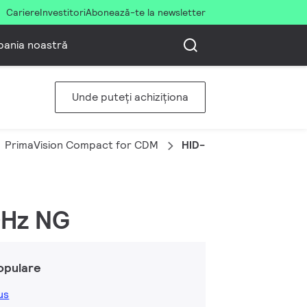
Cariere
Investitori
Abonează-te la newsletter
ania noastră
Unde puteți achiziționa
PrimaVision Compact for CDM
HID-PV C 35 /S CDM 2
0Hz NG
opulare
us