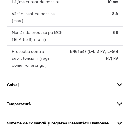
Lățime curent de pornire
10 ms
Vârf curent de pornire
8 A
(max.)
Număr de produse pe MCB
58
(16 A tip B) (nom.)
Protecție contra
EN61547 (L-L 2 kV, L-G 4
supratensiunii (regim
kV) kV
comun/diferențial)
Cablaj
Temperatură
Sisteme de comandă și reglarea intensității luminoase