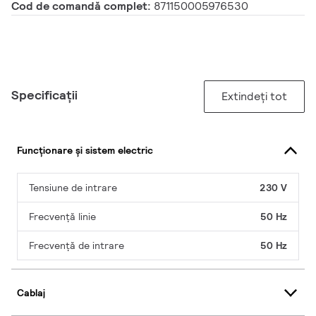
Cod de comandă complet:
871150005976530
Specificații
Extindeți tot
Funcționare și sistem electric
Tensiune de intrare
230 V
Frecvență linie
50 Hz
Frecvență de intrare
50 Hz
Cablaj