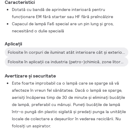
Caracteristici
Dotată cu bandă de aprindere interioară pentru
funcţionare EM fără starter sau HF fără preîncălzire
Capacul de lampă Fa6 special are un pin lung şi gros,
necesitând o dulie specială
Aplicații
Folosite în corpuri de iluminat atât interioare cât şi exterioare, antideflagrante şi de siguranţă sporită
Folosite în aplicaţii ca industria (petro-)chimică, zone litorale, exploatări miniere şi oricare alt loc unde poate apărea pericolul emisiei de gaze explozive
Avertizare și securitate
Este foarte improbabil ca o lampă care se sparge să vă
afecteze în vreun fel sănătatea. Dacă o lampă se sparge,
aerisiţi încăperea timp de 30 de minute şi eliminaţi bucăţile
de lampă, preferabil cu mănuşi. Puneţi bucăţile de lampă
într-o pungă din plastic sigilată şi predaţi punga la unităţile
locale de colectare a deşeurilor în vederea reciclării. Nu
folosiţi un aspirator.