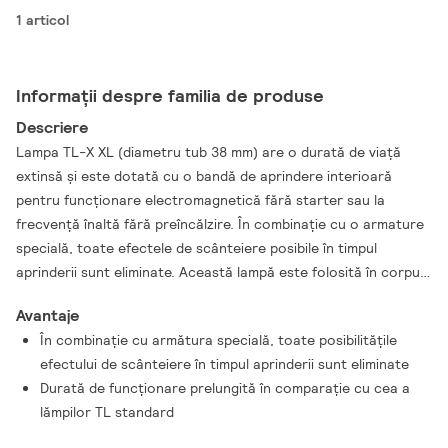
1 articol
Informații despre familia de produse
Descriere
Lampa TL-X XL (diametru tub 38 mm) are o durată de viaţă
extinsă şi este dotată cu o bandă de aprindere interioară
pentru funcţionare electromagnetică fără starter sau la
frecvenţă înaltă fără preîncălzire. În combinaţie cu o armature
specială, toate efectele de scânteiere posibile în timpul
aprinderii sunt eliminate. Această lampă este folosită în corpuri
de iluminat rezistente la foc şi cu siguranţă sporită, în aplicaţii
Avantaje
pentru interior şi exterior, de exemplu, în industria
În combinaţie cu armătura specială, toate posibilităţile
(petro)chimică, în larg, în exploatări miniere şi în orice locaţie în
efectului de scânteiere în timpul aprinderii sunt eliminate
care se pot găsi urme de gaze explozive.
Durată de funcţionare prelungită în comparaţie cu cea a
lămpilor TL standard