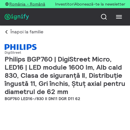
România - Română
Investitori
Abonează-te la newsletter
Înapoi la familie
DigiStreet
Philips BGP760 | DigiStreet Micro,
LED16 | LED module 1600 lm, Alb cald
830, Clasa de siguranță II, Distribuție
îngustă 11, Gri închis, Ștuț axial pentru
diametrul de 62 mm
BGP760 LED16-/830 II DN11 DGR D11 62