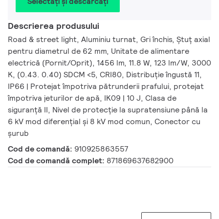
Selectați și descărcați
Descrierea produsului
Road & street light, Aluminiu turnat, Gri închis, Ștuț axial
pentru diametrul de 62 mm, Unitate de alimentare
electrică (Pornit/Oprit), 1456 lm, 11.8 W, 123 lm/W, 3000
K, (0.43. 0.40) SDCM <5, CRI80, Distribuție îngustă 11,
IP66 | Protejat împotriva pătrunderii prafului, protejat
împotriva jeturilor de apă, IK09 | 10 J, Clasa de
siguranță II, Nivel de protecție la supratensiune până la
6 kV mod diferențial și 8 kV mod comun, Conector cu
șurub
Cod de comandă:
910925863557
Cod de comandă complet:
871869637682900