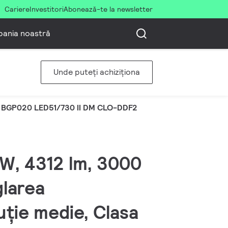
Cariere
Investitori
Abonează-te la newsletter
ania noastră
Unde puteți achiziționa
BGP020 LED51/730 II DM CLO-DDF2
 W, 4312 lm, 3000
glarea
uție medie, Clasa