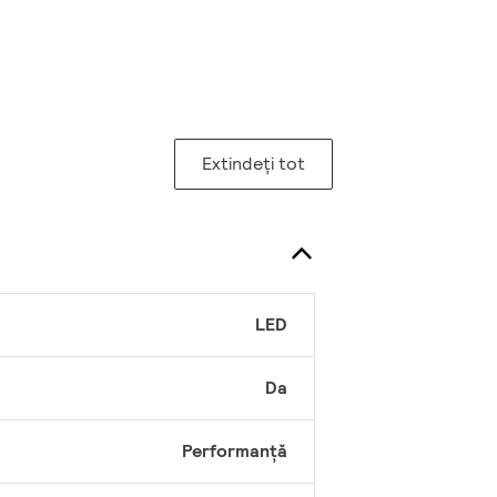
Extindeți tot
ă
LED
Da
Performanță