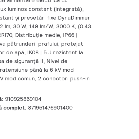
de alimentare electrică cu
ux luminos constant (integrată),
nstant și presetări fixe DynaDimmer
2 lm, 30 W, 149 lm/W, 3000 K, (0.43.
I70, Distribuție medie, IP66 |
va pătrunderii prafului, protejat
or de apă, IK08 | 5 J rezistent la
sa de siguranță II, Nivel de
pratensiune până la 6 kV mod
 kV mod comun, 2 conectori push-in
ă:
910925869104
ă complet:
871951476901400