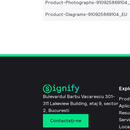
Product-Photographs-910925869104
Product-Diagrams-910925869104_EU
Expl
Bulevardul Barbu Vacarescu 301-
Prod
311 Lakeview Building, etaj 9, sector
Aplic
2, Bucuresti
Resu
Servi
Contactaţi-ne
Local