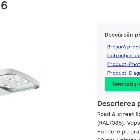
66
Descărcări p
Broșură prod
Instrucțiuni d
Product-Pho
Product-Dia
Selectați și
Descrierea 
Road & street li
(RAL7035), Vops
Prindere pe bra