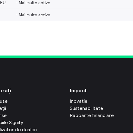
_EU
Mai multe active
Mai multe active
orați
Impact
use
Inovație
ații
Sustenabilitate
rse
Rapoarte financiare
ciile Signify
izator de dealeri