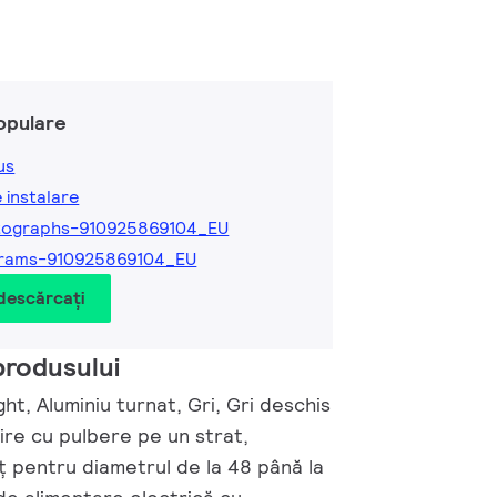
opulare
us
e instalare
tographs-910925869104_EU
grams-910925869104_EU
 descărcați
produsului
ght, Aluminiu turnat, Gri, Gri deschis
ire cu pulbere pe un strat,
ț pentru diametrul de la 48 până la