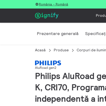
România - Română
Prod
Prezentare generală
Specificați
Acasă
Produse
Corpuri de ilumi
AluRoad gen2
Philips AluRoad ge
K, CRI70, Programa
independentă a int