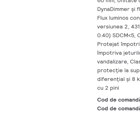
60 mm, Unitate 
DynaDimmer și fl
Flux luminos co
versiunea 2, 431
0.40) SDCM<5, CR
Protejat împotri
împotriva jeturil
vandalizare, Cla
protecție la su
diferențial și 8
cu 2 pini
Cod de comand
Cod de comand