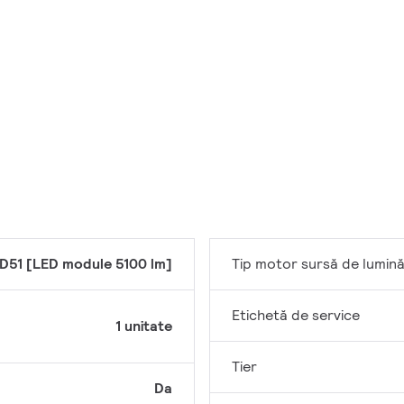
D51 [LED module 5100 lm]
Tip motor sursă de lumin
Etichetă de service
1 unitate
Tier
Da