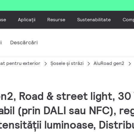
use
Aplicații
Resurse
Sustenabilitate
Comp
i
Descărcări
nat pentru exterior
Șosele și străzi
AluRoad gen2
n2, Road & street light, 30
bil (prin DALI sau NFC), re
ensității luminoase, Distrib