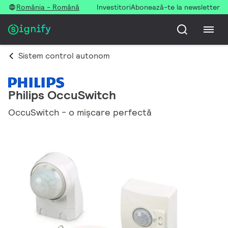
România - Română
Investitori
Abonează-te la newsletter
Sistem control autonom
Philips OccuSwitch
OccuSwitch - o mişcare perfectă