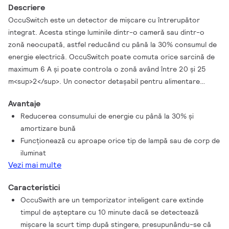
Descriere
OccuSwitch este un detector de mişcare cu întrerupător
integrat. Acesta stinge luminile dintr-o cameră sau dintr-o
zonă neocupată, astfel reducând cu până la 30% consumul de
energie electrică. OccuSwitch poate comuta orice sarcină de
maximum 6 A şi poate controla o zonă având între 20 şi 25
m<sup>2</sup>. Un conector detaşabil pentru alimentare
permite instalarea uşoară şi montarea OccuSwitch în tavan.
Avantaje
Este disponibil un cablu Wieland separat pentru o instalare
Reducerea consumului de energie cu până la 30% şi
uşoară, rapidă şi lipsită de probleme
amortizare bună
Funcţionează cu aproape orice tip de lampă sau de corp de
iluminat
Vezi mai multe
Caracteristici
OccuSwith are un temporizator inteligent care extinde
timpul de aşteptare cu 10 minute dacă se detectează
mişcare la scurt timp după stingere, presupunându-se că