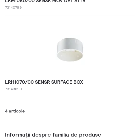
LRM1080/00 SENSR MOV DET ST IR
73140799
LRH1070/00 SENSR SURFACE BOX
73143899
4 articole
Informații despre familia de produse