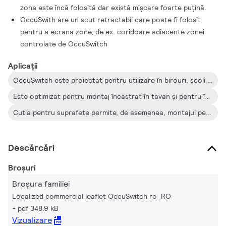
zona este încă folosită dar există mişcare foarte puţină.
OccuSwith are un scut retractabil care poate fi folosit
pentru a ecrana zone, de ex. coridoare adiacente zonei
controlate de OccuSwitch
Aplicații
OccuSwitch este proiectat pentru utilizare în birouri, şcoli şi alte aplicaţii similare, inclusiv toalete, camere de depozitare etc.
Este optimizat pentru montaj încastrat în tavan şi pentru înălţimi de montare între 2,5 şi 4 metri
Cutia pentru suprafeţe permite, de asemenea, montajul pe suprafeţe cu cablaj încastrat sau cu tuburi montate pe suprafeţe
Descărcări
Broșuri
Broșura familiei
Localized commercial leaflet OccuSwitch ro_RO
pdf 348.9 kB
Vizualizare