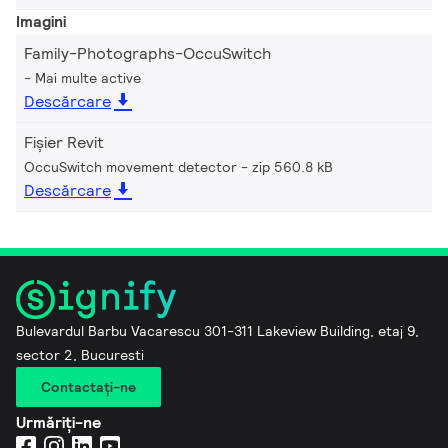
Imagini
Family-Photographs-OccuSwitch
Mai multe active
Descărcare
Fișier Revit
OccuSwitch movement detector
zip 560.8 kB
Descărcare
Bulevardul Barbu Vacarescu 301-311 Lakeview Building, etaj 9,
sector 2, Bucuresti
Contactaţi-ne
Urmăriți-ne