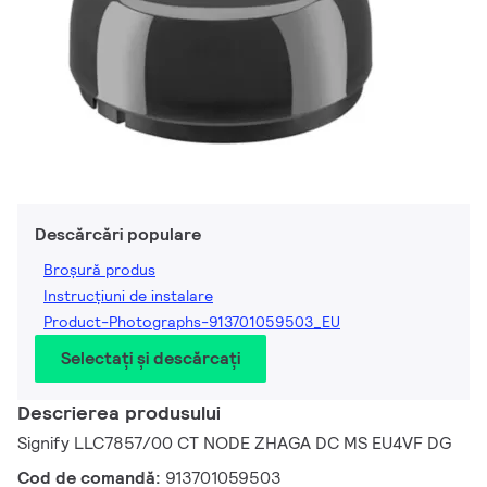
Descărcări populare
Broșură produs
Instrucțiuni de instalare
Product-Photographs-913701059503_EU
Selectați și descărcați
Descrierea produsului
Signify LLC7857/00 CT NODE ZHAGA DC MS EU4VF DG
Cod de comandă:
913701059503