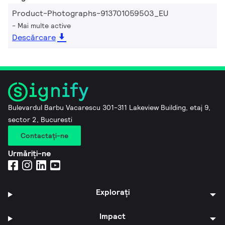
Product-Photographs-913701059503_EU
Mai multe active
Descărcare
Bulevardul Barbu Vacarescu 301-311 Lakeview Building, etaj 9,
sector 2, Bucuresti
Contactaţi-ne
Urmăriți-ne
Explorați
Impact