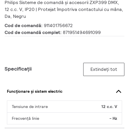
Philips Sisteme de comandă și accesorii ZXP399 DMX,
12 c.c. V, IP20 | Protejat împotriva contactului cu mâna,
Da, Negru
Cod de comandă:
911401756672
Cod de comandă complet:
871951494691099
Specificații
Extindeți tot
Funcționare și sistem electric
Tensiune de intrare
12 c.c. V
Frecvență linie
- Hz