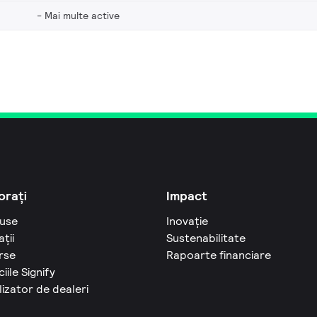
Mai multe active
orați
Impact
use
Inovație
ații
Sustenabilitate
rse
Rapoarte financiare
ciile Signify
izator de dealeri