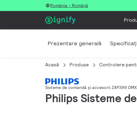
România - Română
Prod
Prezentare generală
Specificați
Acasă
Produse
Controlere pentr
Sisteme de comandă și accesorii ZXP399 DMX
Philips Sisteme d