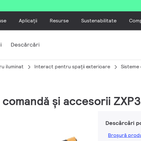
use
Aplicații
Resurse
Sustenabilitate
Comp
i
Descărcări
u iluminat
Interact pentru spații exterioare
Sisteme
e comandă și accesorii ZX
Descărcări p
Broșură prod