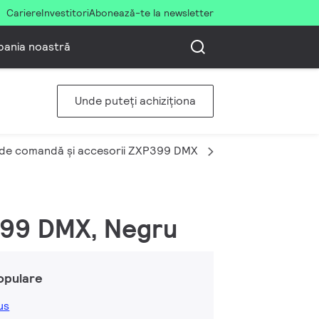
Cariere
Investitori
Abonează-te la newsletter
ania noastră
Unde puteți achiziționa
 de comandă și accesorii ZXP399 DMX
ZXP399 Jump 5P D
P399 DMX, Negru
opulare
us