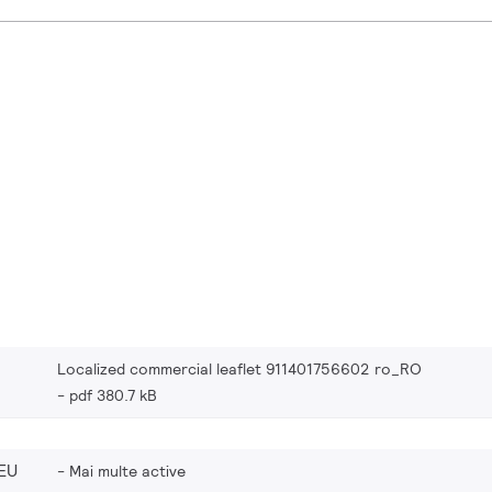
Localized commercial leaflet 911401756602 ro_RO
pdf 380.7 kB
EU
Mai multe active