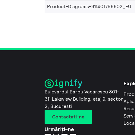
Product-Diagrams-911401756602_EU
Expl
Bulevardul Barbu Vacarescu 301-
Prod
311 Lakeview Building, etaj 9, sector
Aplic
2, Bucuresti
Resu
Servi
Contactaţi-ne
Local
Urmăriți-ne