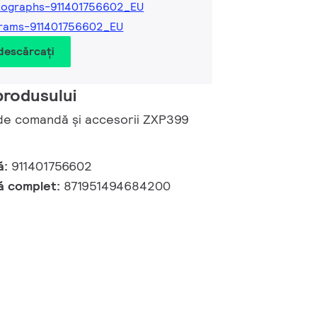
tographs-911401756602_EU
rams-911401756602_EU
 descărcați
produsului
 de comandă și accesorii ZXP399
ă:
911401756602
ă complet:
871951494684200