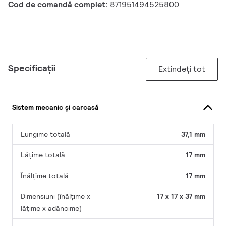
Cod de comandă complet:
871951494525800
Specificații
Extindeți tot
Sistem mecanic și carcasă
Lungime totală
37,1 mm
Lățime totală
17 mm
Înălțime totală
17 mm
Dimensiuni (înălțime x
17 x 17 x 37 mm
lățime x adâncime)