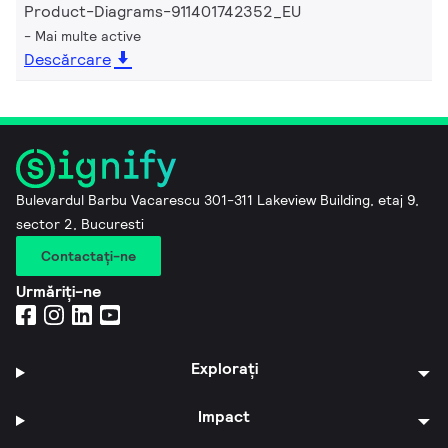
Product-Diagrams-911401742352_EU
Mai multe active
Descărcare
Bulevardul Barbu Vacarescu 301-311 Lakeview Building, etaj 9,
sector 2, Bucuresti
Contactaţi-ne
Urmăriți-ne
Explorați
Impact