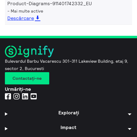
Product-Diagrams-911401742332_EU
Mai multe active
Descărcare
Bulevardul Barbu Vacarescu 301-311 Lakeview Building, etaj 9,
sector 2, Bucuresti
Contactaţi-ne
Urmăriți-ne
Explorați
Impact